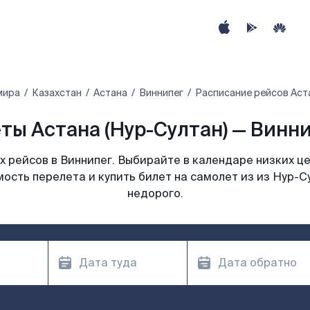
мира
Казахстан
Астана
Виннипег
Расписание рейсов Аста
ты Астана (Нур-Султан) — Винни
 рейсов в Виннипег. Выбирайте в календаре низких це
ость перелета и купить билет на самолет из из Нур-С
недорого.