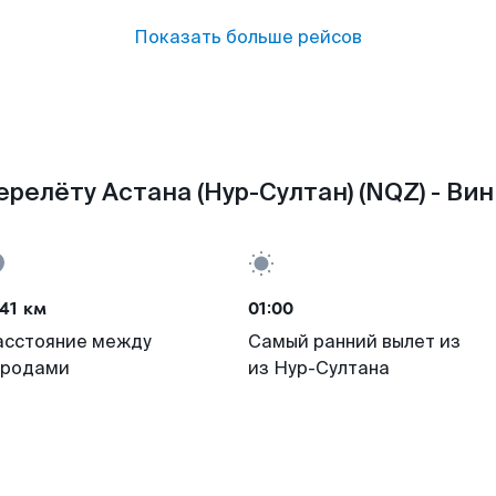
Показать больше рейсов
релёту Астана (Нур-Султан) (NQZ) - Ви
41 км
01:00
асстояние между
Самый ранний вылет из
ородами
из Нур-Султана