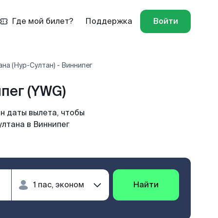
Где мой билет?
Поддержка
Войти
на (Нур-Султан) - Виннипег
пег (YWG)
н даты вылета, чтобы
ултана в Виннипег
Найти