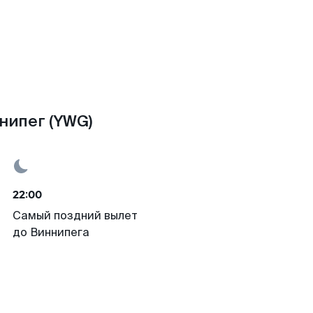
ннипег (YWG)
22:00
Самый поздний вылет
до Виннипега