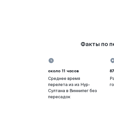
Факты по пе
около 11 часов
87
Среднее время
Р
перелета из из Нур-
г
Султана в Виннипег без
пересадок