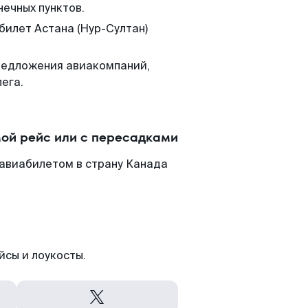
нечных пунктов.
билет Астана (Нур-Султан)
редложения авиакомпаний,
ега.
мой рейс или с пересадками
 авиабилетом в страну Канада
йсы и лоукосты.