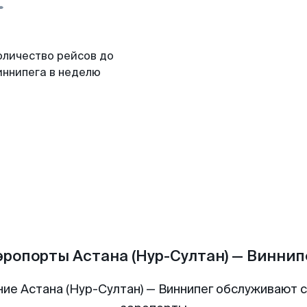
оличество рейсов до
иннипега в неделю
эропорты Астана (Нур-Султан) — Виннип
ие Астана (Нур-Султан) — Виннипег обслуживают