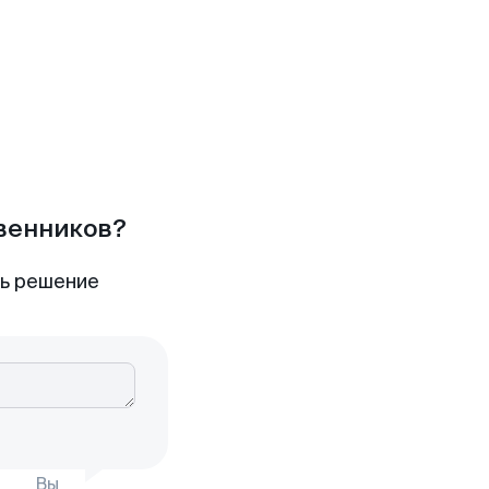
твенников?
ть решение
Вы