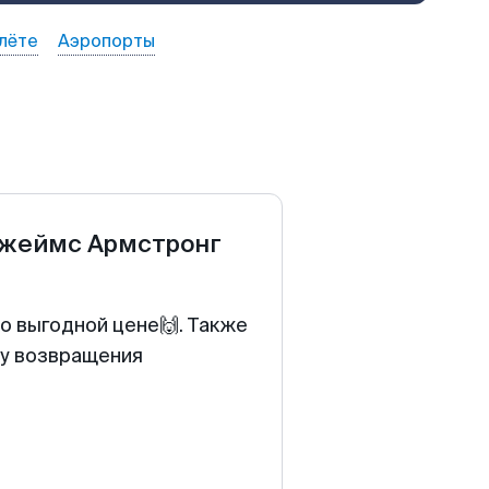
лёте
Аэропорты
жеймс Армстронг
по выгодной цене🙌. Также
ту возвращения