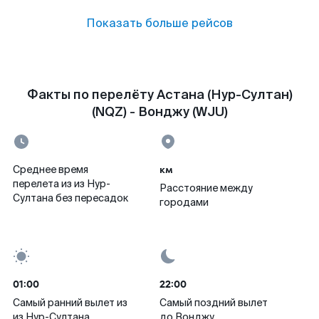
Показать больше рейсов
Факты по перелёту Астана (Нур-Султан)
(NQZ) - Вонджу (WJU)
км
Среднее время
перелета из из Нур-
Расстояние между
Султана без пересадок
городами
01:00
22:00
Самый ранний вылет из
Самый поздний вылет
из Нур-Султана
до Вонджу