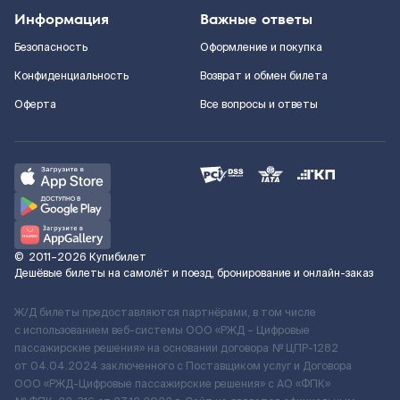
Информация
Важные ответы
Безопасность
Оформление и покупка
Конфиденциальность
Возврат и обмен билета
Оферта
Все вопросы и ответы
©
2011–2026
Купибилет
Дешёвые билеты на самолёт и поезд, бронирование и онлайн-заказ
Ж/Д билеты предоставляются партнёрами, в том числе
с использованием веб-системы ООО «РЖД – Цифровые
пассажирские решения» на основании договора № ЦПР-1282
от 04.04.2024 заключенного с Поставщиком услуг и Договора
ООО «РЖД-Цифровые пассажирские решения» c АО «ФПК»