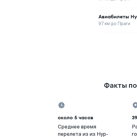
Авиабилеты
Ну
97
км до
Праги
Факты по 
около 5 часов
3
Среднее время
Р
перелета из из Нур-
г