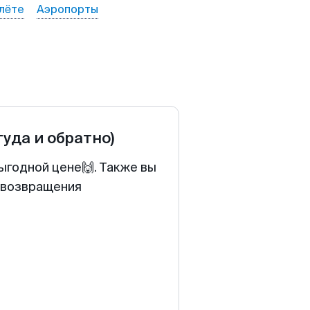
лёте
Аэропорты
туда и обратно)
выгодной цене🙌. Также вы
у возвращения