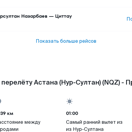
рсултан Назарбаев
—
Циттау
П
Показать больше рейсов
перелёту Астана (Нур-Султан) (NQZ) - П
939 км
01:00
асстояние между
Самый ранний вылет из
ородами
из Нур-Султана