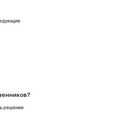
а
ледующие
твенников?
ть решение