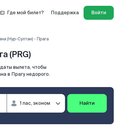
Где мой билет?
Поддержка
Войти
на (Нур-Султан) - Прага
га (PRG)
 даты вылета, чтобы
на в Прагу недорого.
Найти