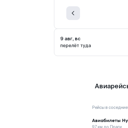
9 авг, вс
перелёт туда
Авиарейсы
Рейсы в соседние
Авиабилеты
Ну
97
км до
Праги