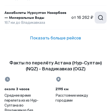
Авиабилеты
Нурсултан Назарбаев
от
16 262 ₽
—
Минеральные Воды
167
км до
Владикавказа
Показать больше рейсов
Факты по перелёту Астана (Нур-Султан)
(NQZ) - Владикавказ (OGZ)
около 3 часов
2195 км
Среднее время
Расстояние между
перелета из из Нур-
городами
Султана во
Владикавказ без