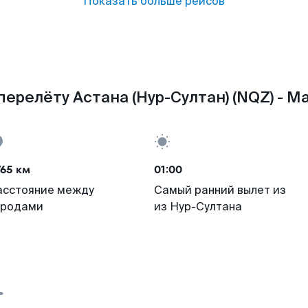
Показать больше рейсов
перелёту Астана (Нур-Султан) (NQZ) - Ма
65 км
01:00
асстояние между
Самый ранний вылет из
ородами
из Нур-Султана