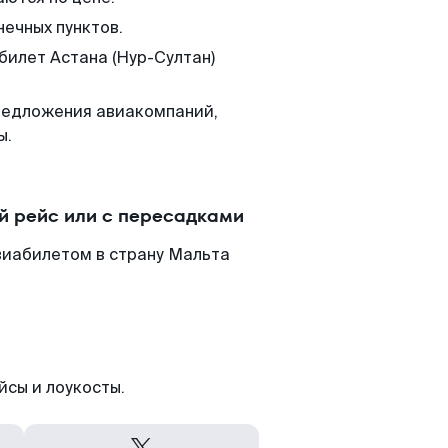
нечных пунктов.
билет Астана (Нур-Султан)
редложения авиакомпаний,
ы.
й рейс или с пересадками
виабилетом в страну Мальта
йсы и лоукосты.