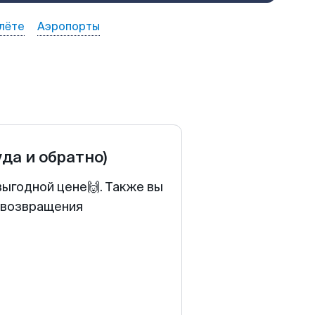
лёте
Аэропорты
уда и обратно)
выгодной цене🙌. Также вы
у возвращения