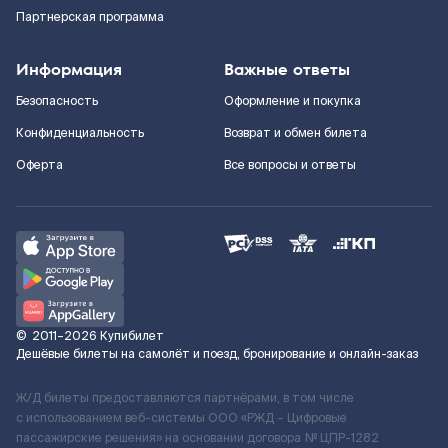
Партнерская программа
Информация
Важные ответы
Безопасность
Оформление и покупка
Конфиденциальность
Возврат и обмен билета
Оферта
Все вопросы и ответы
©
2011–2026
Купибилет
Дешёвые билеты на самолёт и поезд, бронирование и онлайн-заказ
Ж/Д билеты предоставляются партнёрами, в том числе
с использованием веб-системы ООО «РЖД – Цифровые
пассажирские решения» на основании договора № ЦПР-1282