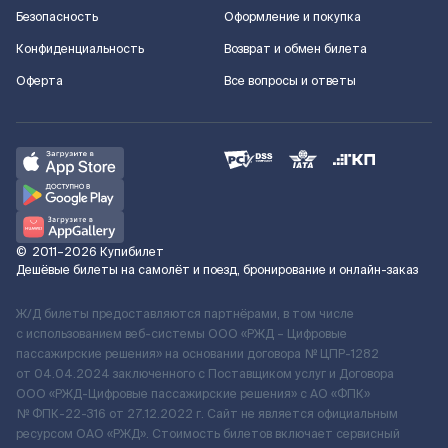
Безопасность
Оформление и покупка
Конфиденциальность
Возврат и обмен билета
Оферта
Все вопросы и ответы
©
2011–2026
Купибилет
Дешёвые билеты на самолёт и поезд, бронирование и онлайн-заказ
Ж/Д билеты предоставляются партнёрами, в том числе
с использованием веб-системы ООО «РЖД – Цифровые
пассажирские решения» на основании договора № ЦПР-1282
от 04.04.2024 заключенного с Поставщиком услуг и Договора
ООО «РЖД-Цифровые пассажирские решения» c АО «ФПК»
№ ФПК-22-316 от 27.12.2022 г. Сайт не является официальным
ресурсом ОАО «РЖД». Стоимость билетов включает сервисный