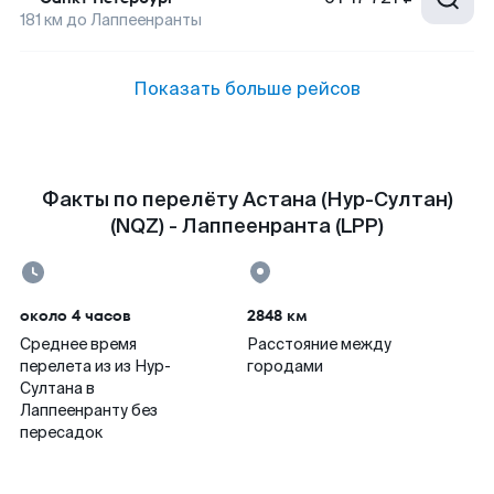
181
км до
Лаппеенранты
Показать больше рейсов
Факты по перелёту Астана (Нур-Султан)
(NQZ) - Лаппеенранта (LPP)
около 4 часов
2848 км
Среднее время
Расстояние между
перелета из из Нур-
городами
Султана в
Лаппеенранту без
пересадок