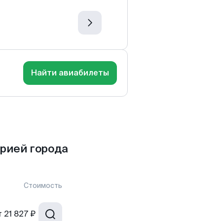
Найти авиабилеты
орией города
Стоимость
т
21 827 ₽