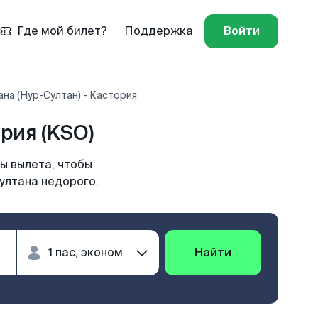
Где мой билет?
Поддержка
Войти
на (Нур-Султан) - Кастория
рия (KSO)
ы вылета, чтобы
ултана недорого.
Найти