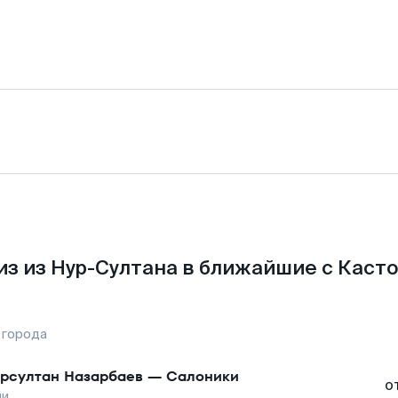
з из Нур-Султана в ближайшие с Каст
 города
рсултан Назарбаев
—
Салоники
о
ии