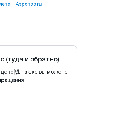
лёте
Аэропорты
ес
(туда и обратно)
 цене🙌. Также вы можете
звращения