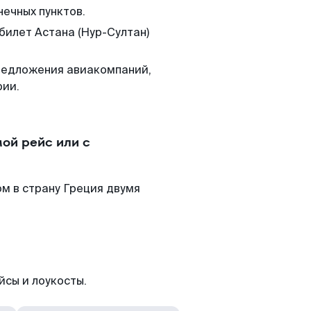
нечных пунктов.
билет Астана (Нур-Султан)
редложения авиакомпаний,
рии.
ой рейс или с
м в страну Греция двумя
йсы и лоукосты.