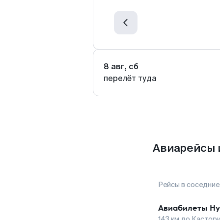
8 авг, сб
перелёт туда
Авиарейсы и
Рейсы в соседние
Авиабилеты
Ну
143
км до
Кастор