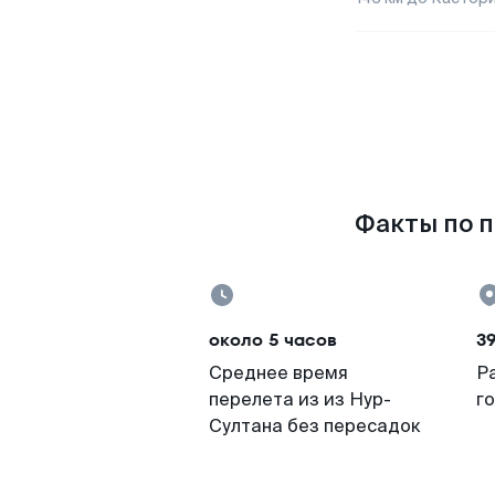
Факты по п
около 5 часов
3
Среднее время
Р
перелета из из Нур-
г
Султана без пересадок