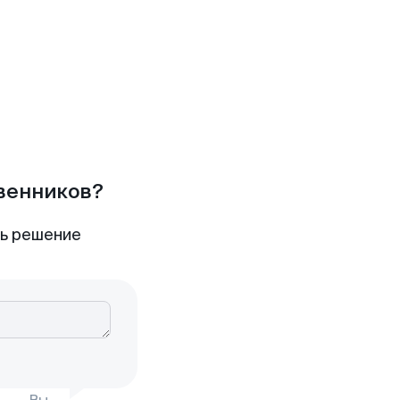
твенников?
ть решение