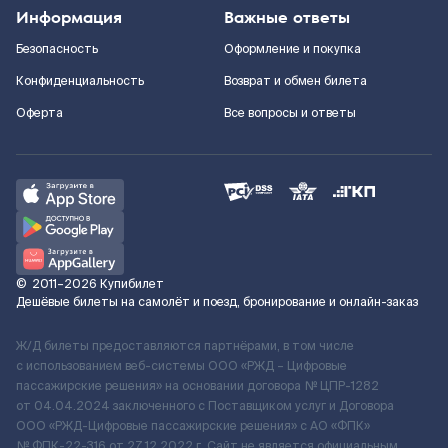
Информация
Важные ответы
Безопасность
Оформление и покупка
Конфиденциальность
Возврат и обмен билета
Оферта
Все вопросы и ответы
©
2011–2026
Купибилет
Дешёвые билеты на самолёт и поезд, бронирование и онлайн-заказ
Ж/Д билеты предоставляются партнёрами, в том числе
с использованием веб-системы ООО «РЖД – Цифровые
пассажирские решения» на основании договора № ЦПР-1282
от 04.04.2024 заключенного с Поставщиком услуг и Договора
ООО «РЖД-Цифровые пассажирские решения» c АО «ФПК»
№ ФПК-22-316 от 27.12.2022 г. Сайт не является официальным