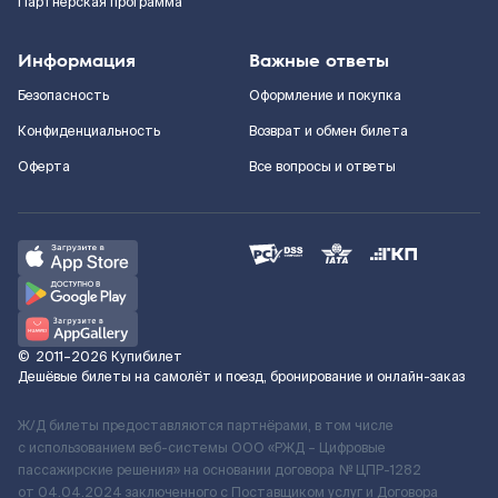
Партнерская программа
Информация
Важные ответы
Безопасность
Оформление и покупка
Конфиденциальность
Возврат и обмен билета
Оферта
Все вопросы и ответы
©
2011–2026
Купибилет
Дешёвые билеты на самолёт и поезд, бронирование и онлайн-заказ
Ж/Д билеты предоставляются партнёрами, в том числе
с использованием веб-системы ООО «РЖД – Цифровые
пассажирские решения» на основании договора № ЦПР-1282
от 04.04.2024 заключенного с Поставщиком услуг и Договора