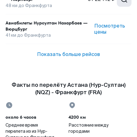
48
км до
Франкфурта
Авиабилеты
Нурсултан Назарбаев
—
Посмотреть
Вюрцбург
цены
41
км до
Франкфурта
Показать больше рейсов
Факты по перелёту Астана (Нур-Султан)
(NQZ) - Франкфурт (FRA)
около 6 часов
4200 км
Среднее время
Расстояние между
перелета из из Нур-
городами