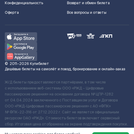
Конфиденциальность
Возврат и обмен билета
Оферта
Все вопросы и ответы
©
2011–2026
Купибилет
Дешёвые билеты на самолёт и поезд, бронирование и онлайн-заказ
Ж/Д билеты предоставляются партнёрами, в том числе
с использованием веб-системы ООО «РЖД – Цифровые
пассажирские решения» на основании договора № ЦПР-1282
от 04.04.2024 заключенного с Поставщиком услуг и Договора
ООО «РЖД-Цифровые пассажирские решения» c АО «ФПК»
№ ФПК-22-316 от 27.12.2022 г. Сайт не является официальным
ресурсом ОАО «РЖД». Стоимость билетов включает сервисный
сбор. Итоговая цена отображена на экране подтверждения покупки.
По вопросам рассмотрения обращений, жалоб, претензий граждан