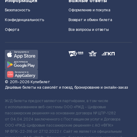
Информация
Важные ответы
Безопасность
Оформление и покупка
Конфиденциальность
Возврат и обмен билета
Оферта
Все вопросы и ответы
©
2011–2026
Купибилет
Дешёвые билеты на самолёт и поезд, бронирование и онлайн-заказ
Ж/Д билеты предоставляются партнёрами, в том числе
с использованием веб-системы ООО «РЖД – Цифровые
пассажирские решения» на основании договора № ЦПР-1282
от 04.04.2024 заключенного с Поставщиком услуг и Договора
ООО «РЖД-Цифровые пассажирские решения» c АО «ФПК»
№ ФПК-22-316 от 27.12.2022 г. Сайт не является официальным