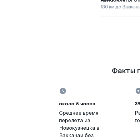
180
км до
Ваккана
Факты п
около 5 часов
3
Среднее время
Р
перелета из
г
Новокузнецка в
Вакканаи без