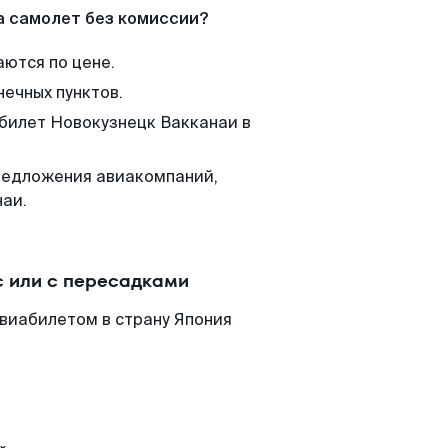
а самолет без комиссии?
аются по цене.
нечных пунктов.
 билет Новокузнецк Вакканаи в
редложения авиакомпаний,
наи.
с или с пересадками
виабилетом в страну Япония