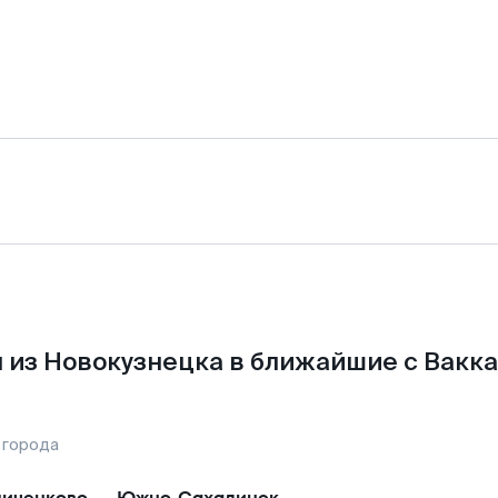
 из Новокузнецка в ближайшие с Вакка
 города
иченково
—
Южно-Сахалинск