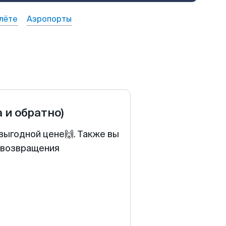
лёте
Аэропорты
а и обратно)
выгодной цене🙌. Также вы
у возвращения