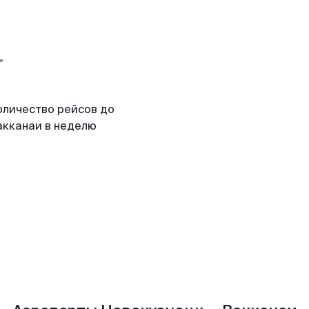
оличество рейсов до
акканаи в неделю