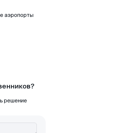
ие аэропорты
твенников?
ть решение