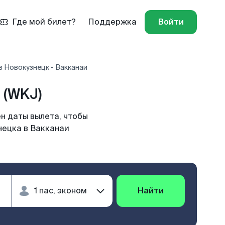
Где мой билет?
Поддержка
Войти
 Новокузнецк - Вакканаи
 (WKJ)
н даты вылета, чтобы
нецка в Вакканаи
Найти