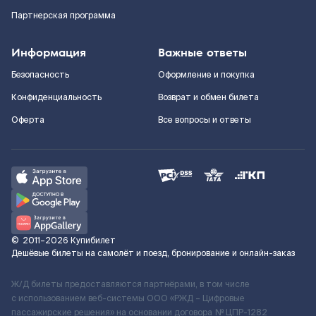
Партнерская программа
Информация
Важные ответы
Безопасность
Оформление и покупка
Конфиденциальность
Возврат и обмен билета
Оферта
Все вопросы и ответы
©
2011–2026
Купибилет
Дешёвые билеты на самолёт и поезд, бронирование и онлайн-заказ
Ж/Д билеты предоставляются партнёрами, в том числе
с использованием веб-системы ООО «РЖД – Цифровые
пассажирские решения» на основании договора № ЦПР-1282