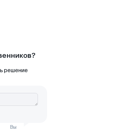
твенников?
ть решение
Вы