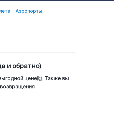
лёте
Аэропорты
да и обратно)
выгодной цене🙌. Также вы
у возвращения