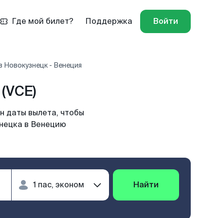
Где мой билет?
Поддержка
Войти
 Новокузнецк - Венеция
(VCE)
н даты вылета, чтобы
знецка в Венецию
Найти