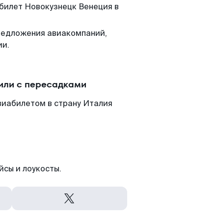
 билет Новокузнецк Венеция в
редложения авиакомпаний,
ии.
или с пересадками
виабилетом в страну Италия
йсы и лоукосты.