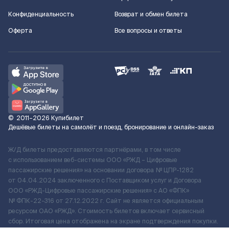
Конфиденциальность
Возврат и обмен билета
Оферта
Все вопросы и ответы
©
2011–2026
Купибилет
Дешёвые билеты на самолёт и поезд, бронирование и онлайн-заказ
Ж/Д билеты предоставляются партнёрами, в том числе
с использованием веб-системы ООО «РЖД – Цифровые
пассажирские решения» на основании договора № ЦПР-1282
от 04.04.2024 заключенного с Поставщиком услуг и Договора
ООО «РЖД-Цифровые пассажирские решения» c АО «ФПК»
№ ФПК-22-316 от 27.12.2022 г. Сайт не является официальным
ресурсом ОАО «РЖД». Стоимость билетов включает сервисный
сбор. Итоговая цена отображена на экране подтверждения покупки.