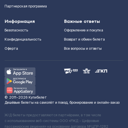
Партнерская программа
Информация
Важные ответы
Безопасность
Оформление и покупка
Конфиденциальность
Возврат и обмен билета
Оферта
Все вопросы и ответы
©
2011–2026
Купибилет
Дешёвые билеты на самолёт и поезд, бронирование и онлайн-заказ
Ж/Д билеты предоставляются партнёрами, в том числе
с использованием веб-системы ООО «РЖД – Цифровые
пассажирские решения» на основании договора № ЦПР-1282