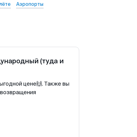
лёте
Аэропорты
дународный
(туда и
ыгодной цене🙌. Также вы
у возвращения