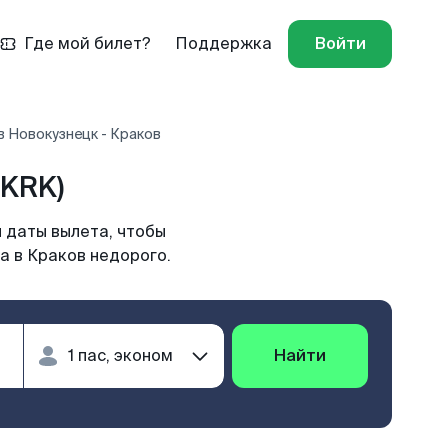
Где мой билет?
Поддержка
Войти
 Новокузнецк - Краков
(KRK)
 даты вылета, чтобы
а в Краков недорого.
Найти