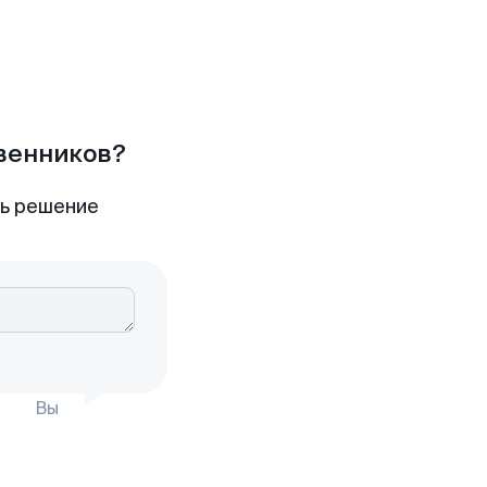
твенников?
ть решение
Вы