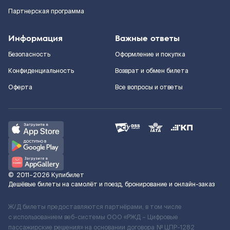
Партнерская программа
Информация
Важные ответы
Безопасность
Оформление и покупка
Конфиденциальность
Возврат и обмен билета
Оферта
Все вопросы и ответы
©
2011–2026
Купибилет
Дешёвые билеты на самолёт и поезд, бронирование и онлайн-заказ
Ж/Д билеты предоставляются партнёрами, в том числе
с использованием веб-системы ООО «РЖД – Цифровые
пассажирские решения» на основании договора № ЦПР-1282