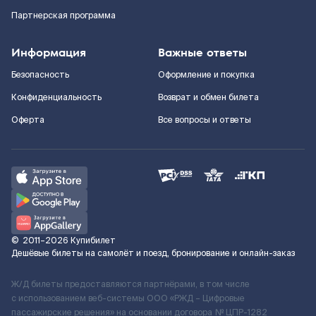
Партнерская программа
Информация
Важные ответы
Безопасность
Оформление и покупка
Конфиденциальность
Возврат и обмен билета
Оферта
Все вопросы и ответы
©
2011–2026
Купибилет
Дешёвые билеты на самолёт и поезд, бронирование и онлайн-заказ
Ж/Д билеты предоставляются партнёрами, в том числе
с использованием веб-системы ООО «РЖД – Цифровые
пассажирские решения» на основании договора № ЦПР-1282