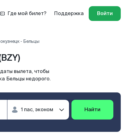
Где мой билет?
Поддержка
Войти
окузнецк - Бельцы
(BZY)
даты вылета, чтобы
ка Бельцы недорого.
Найти