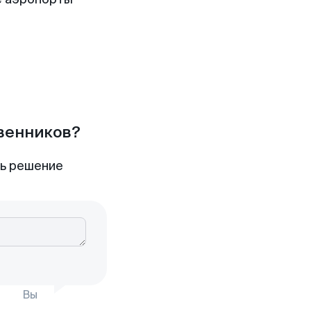
твенников?
ть решение
Вы