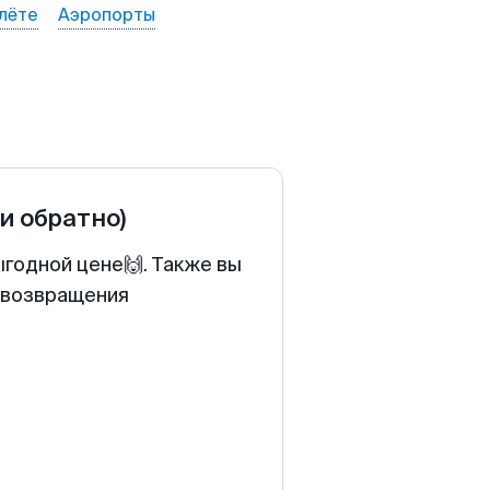
лёте
Аэропорты
 и обратно)
ыгодной цене🙌. Также вы
у возвращения