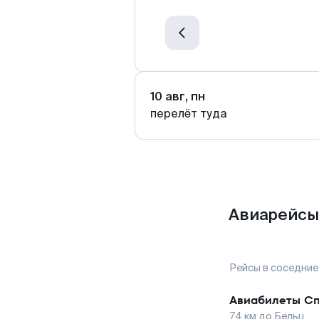
10 авг, пн
перелёт туда
Авиарейсы
Рейсы в соседние
Авиабилеты
Сп
74
км до
Бельц