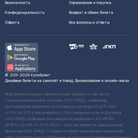
Безопасность
Оформление и покупка
Конфиденциальность
Возврат и обмен билета
Оферта
Все вопросы и ответы
©
2011–2026
Купибилет
Дешёвые билеты на самолёт и поезд, бронирование и онлайн-заказ
Ж/Д билеты предоставляются партнёрами, в том числе
с использованием веб-системы ООО «РЖД – Цифровые
пассажирские решения» на основании договора № ЦПР-1282
от 04.04.2024 заключенного с Поставщиком услуг и Договора
ООО «РЖД-Цифровые пассажирские решения» c АО «ФПК»
№ ФПК-22-316 от 27.12.2022 г. Сайт не является официальным
ресурсом ОАО «РЖД». Стоимость билетов включает сервисный
сбор. Итоговая цена отображена на экране подтверждения покупки.