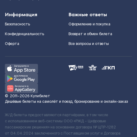
Информация
Важные ответы
Безопасность
Оформление и покупка
Конфиденциальность
Возврат и обмен билета
Оферта
Все вопросы и ответы
©
2011–2026
Купибилет
Дешёвые билеты на самолёт и поезд, бронирование и онлайн-заказ
Ж/Д билеты предоставляются партнёрами, в том числе
с использованием веб-системы ООО «РЖД – Цифровые
пассажирские решения» на основании договора № ЦПР-1282
от 04.04.2024 заключенного с Поставщиком услуг и Договора