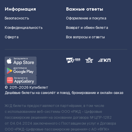
Информация
Важные ответы
Безопасность
Оформление и покупка
Конфиденциальность
Возврат и обмен билета
Оферта
Все вопросы и ответы
©
2011–2026
Купибилет
Дешёвые билеты на самолёт и поезд, бронирование и онлайн-заказ
Ж/Д билеты предоставляются партнёрами, в том числе
с использованием веб-системы ООО «РЖД – Цифровые
пассажирские решения» на основании договора № ЦПР-1282
от 04.04.2024 заключенного с Поставщиком услуг и Договора
ООО «РЖД-Цифровые пассажирские решения» c АО «ФПК»