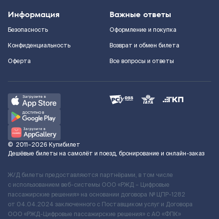
Информация
Важные ответы
Безопасность
Оформление и покупка
Конфиденциальность
Возврат и обмен билета
Оферта
Все вопросы и ответы
©
2011–2026
Купибилет
Дешёвые билеты на самолёт и поезд, бронирование и онлайн-заказ
Ж/Д билеты предоставляются партнёрами, в том числе
с использованием веб-системы ООО «РЖД – Цифровые
пассажирские решения» на основании договора № ЦПР-1282
от 04.04.2024 заключенного с Поставщиком услуг и Договора
ООО «РЖД-Цифровые пассажирские решения» c АО «ФПК»