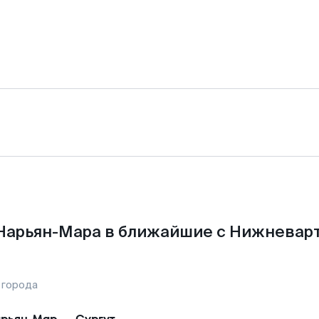
Нарьян-Мара в ближайшие с Нижневар
 города
рьян-Мар
—
Сургут