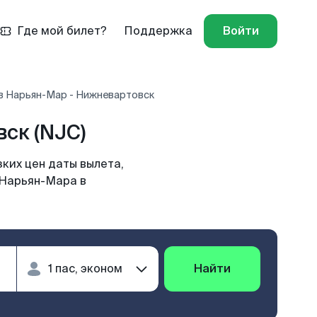
Где мой билет?
Поддержка
Войти
в Нарьян-Мар - Нижневартовск
ск (NJC)
ких цен даты вылета,
 Нарьян-Мара в
Найти