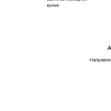
время
А
Направле