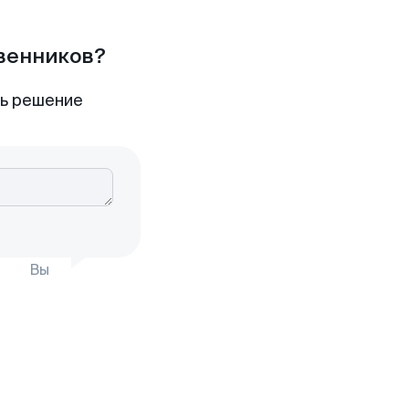
твенников?
ть решение
Вы