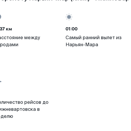
37 км
01:00
асстояние между
Самый ранний вылет из
ородами
Нарьян-Мара
оличество рейсов до
ижневартовска в
еделю