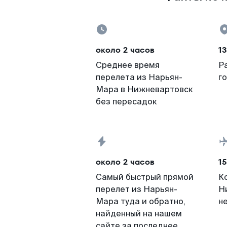
около 2 часов
13
Среднее время
Р
перелета из Нарьян-
г
Мара в Нижневартовск
без пересадок
около 2 часов
15
Самый быстрый прямой
К
перелет из Нарьян-
Н
Мара туда и обратно,
н
найденный на нашем
сайте за последнее