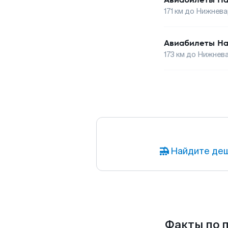
171
км до
Нижнева
Авиабилеты
На
173
км до
Нижнева
Найдите деш
Факты по 