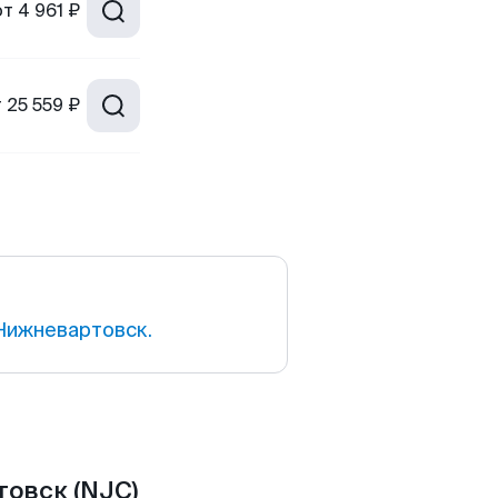
от
4 961 ₽
т
25 559 ₽
Нижневартовск.
овск (NJC)