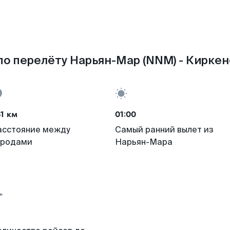
о перелёту Нарьян-Мар (NNM) - Киркен
1 км
01:00
асстояние между
Самый ранний вылет из
ородами
Нарьян-Мара