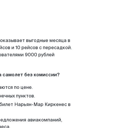
показывает выгодные месяца в
сов и 10 рейсов с пересадкой.
зователями 9000 рублей
а самолет без комиссии?
аются по цене.
нечных пунктов.
 билет Нарьян-Мар Киркенес в
редложения авиакомпаний,
неса.