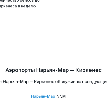
оличество рейсов до
иркенеса в неделю
Аэропорты Нарьян-Мар — Киркенес
е Нарьян-Мар — Киркенес обслуживают следующи
Нарьян-Мар
NNM