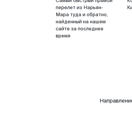
Самый быстрый прямой
К
перелет из Нарьян-
К
Мара туда и обратно,
найденный на нашем
сайте за последнее
время
Направлени