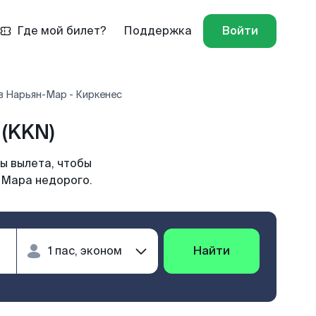
Где мой билет?
Поддержка
Войти
в Нарьян-Мар - Киркенес
(KKN)
ы вылета, чтобы
-Мара недорого.
Найти