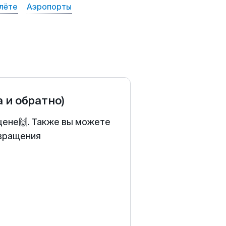
лёте
Аэропорты
а и обратно)
цене🙌. Также вы можете
звращения