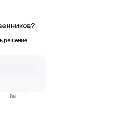
твенников?
ть решение
Вы