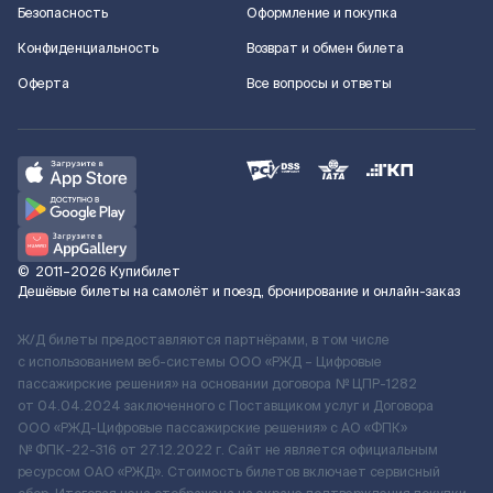
Безопасность
Оформление и покупка
Конфиденциальность
Возврат и обмен билета
Оферта
Все вопросы и ответы
©
2011–2026
Купибилет
Дешёвые билеты на самолёт и поезд, бронирование и онлайн-заказ
Ж/Д билеты предоставляются партнёрами, в том числе
с использованием веб-системы ООО «РЖД – Цифровые
пассажирские решения» на основании договора № ЦПР-1282
от 04.04.2024 заключенного с Поставщиком услуг и Договора
ООО «РЖД-Цифровые пассажирские решения» c АО «ФПК»
№ ФПК-22-316 от 27.12.2022 г. Сайт не является официальным
ресурсом ОАО «РЖД». Стоимость билетов включает сервисный