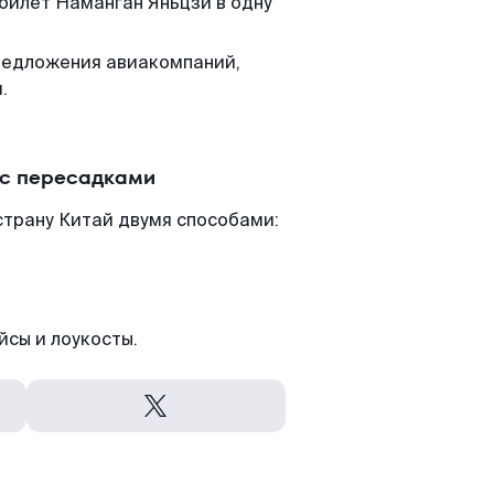
 билет Наманган Яньцзи в одну
редложения авиакомпаний,
.
 с пересадками
страну Китай двумя способами:
йсы и лоукосты.