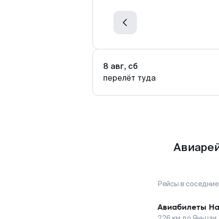
8 авг, сб
перелёт туда
Авиарей
Рейсы в соседние
Авиабилеты
На
226
км до
Яньцзи