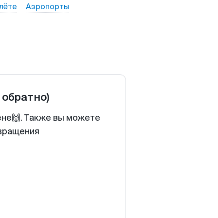
лёте
Аэропорты
 обратно)
ене🙌. Также вы можете
звращения