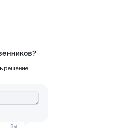
твенников?
ть решение
Вы