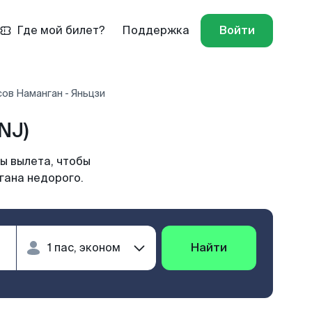
Где мой билет?
Поддержка
Войти
ов Наманган - Яньцзи
NJ)
ы вылета, чтобы
гана недорого.
Найти