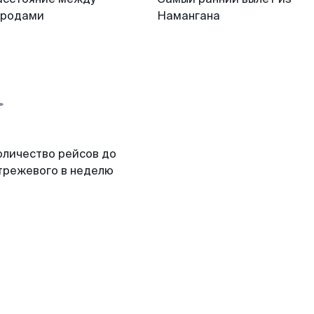
ородами
Намангана
оличество рейсов до
трежевого в неделю