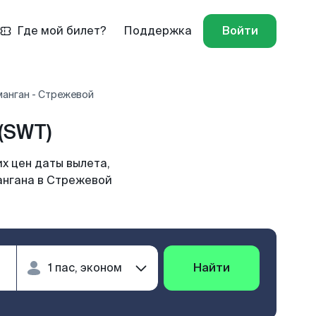
Где мой билет?
Поддержка
Войти
манган - Стрежевой
(SWT)
х цен даты вылета,
ангана в Стрежевой
Найти