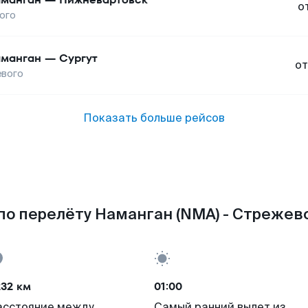
о
ого
манган
—
Сургут
от
вого
Показать больше рейсов
по перелёту Наманган (NMA) - Стрежево
232 км
01:00
асстояние между
Самый ранний вылет из