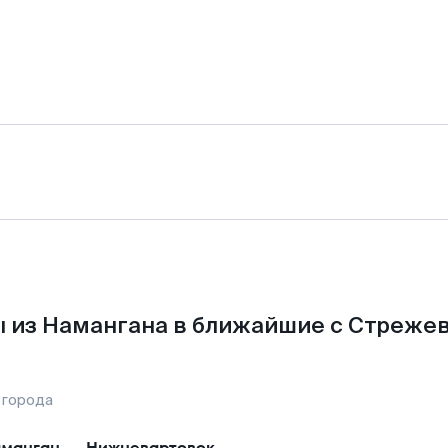
 из Намангана в ближайшие с Стреже
 города
манган
—
Нижневартовск