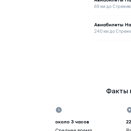
69
км до
Стрежев
Авиабилеты
На
240
км до
Стреже
Факты 
около 3 часов
2
Среднее время
Р