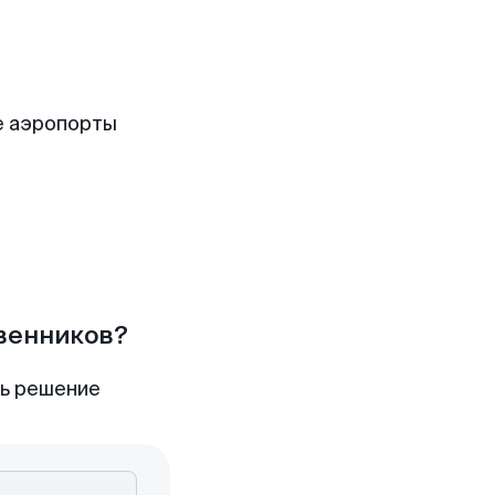
е аэропорты
твенников?
ть решение