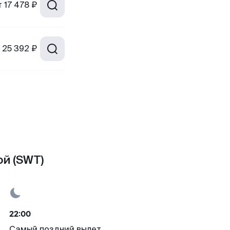
т
17 478 ₽
25 392 ₽
й (SWT)
22:00
Самый поздний вылет