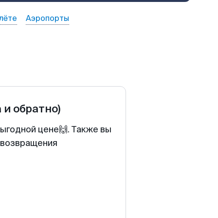
лёте
Аэропорты
а и обратно)
ыгодной цене🙌. Также вы
у возвращения