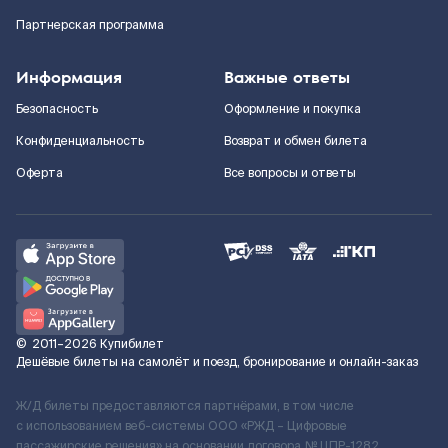
Партнерская программа
Информация
Важные ответы
Безопасность
Оформление и покупка
Конфиденциальность
Возврат и обмен билета
Оферта
Все вопросы и ответы
©
2011–2026
Купибилет
Дешёвые билеты на самолёт и поезд, бронирование и онлайн-заказ
Ж/Д билеты предоставляются партнёрами, в том числе
с использованием веб-системы ООО «РЖД – Цифровые
пассажирские решения» на основании договора № ЦПР-1282