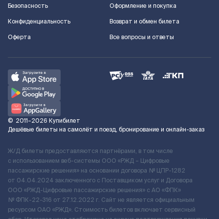
Безопасность
Оформление и покупка
Конфиденциальность
Возврат и обмен билета
Оферта
Все вопросы и ответы
©
2011–2026
Купибилет
Дешёвые билеты на самолёт и поезд, бронирование и онлайн-заказ
Ж/Д билеты предоставляются партнёрами, в том числе
с использованием веб-системы ООО «РЖД – Цифровые
пассажирские решения» на основании договора № ЦПР-1282
от 04.04.2024 заключенного с Поставщиком услуг и Договора
ООО «РЖД-Цифровые пассажирские решения» c АО «ФПК»
№ ФПК-22-316 от 27.12.2022 г. Сайт не является официальным
ресурсом ОАО «РЖД». Стоимость билетов включает сервисный