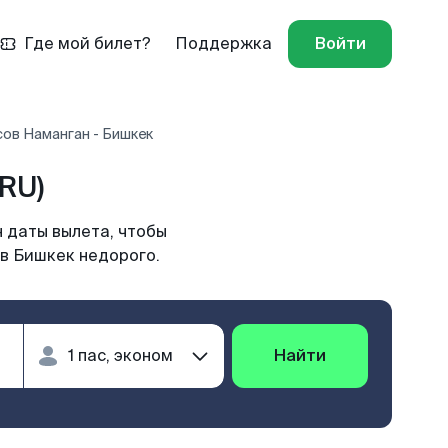
Где мой билет?
Поддержка
Войти
ов Наманган - Бишкек
RU)
 даты вылета, чтобы
 в Бишкек недорого.
Найти