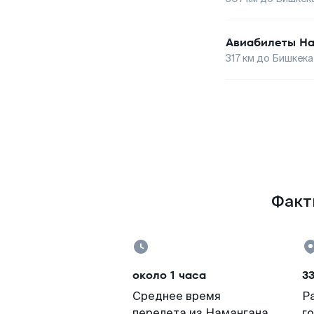
Авиабилеты
На
317
км до
Бишкека
Факты
около 1 часа
3
Среднее время
Р
перелета из Намангана
г