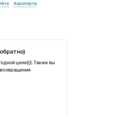
лёте
Аэропорты
 обратно)
годной цене🙌. Также вы
у возвращения