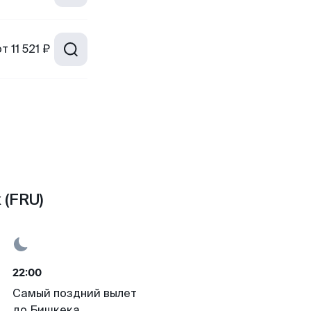
от
11 521 ₽
 (FRU)
22:00
Самый поздний вылет
до Бишкека