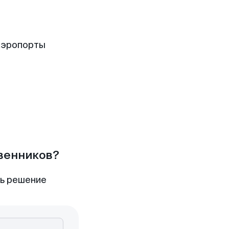
аэропорты
твенников?
ть решение