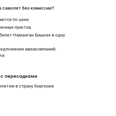
а самолет без комиссии?
аются по цене.
нечных пунктов.
 билет Наманган Бишкек в одну
редложения авиакомпаний,
ка.
 с пересадками
илетом в страну Киргизия