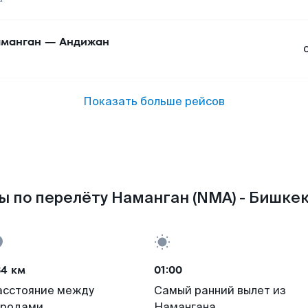
манган
—
Андижан
Показать больше рейсов
 по перелёту Наманган (NMA) - Бишкек
34 км
01:00
асстояние между
Самый ранний вылет из
ородами
Намангана