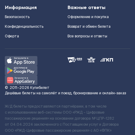
Информация
Важные ответы
Безопасность
Оформление и покупка
Конфиденциальность
Возврат и обмен билета
Оферта
Все вопросы и ответы
©
2011–2026
Купибилет
Дешёвые билеты на самолёт и поезд, бронирование и онлайн-заказ
Ж/Д билеты предоставляются партнёрами, в том числе
с использованием веб-системы ООО «РЖД – Цифровые
пассажирские решения» на основании договора № ЦПР-1282
от 04.04.2024 заключенного с Поставщиком услуг и Договора
ООО «РЖД-Цифровые пассажирские решения» c АО «ФПК»