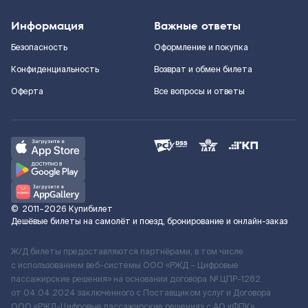
Информация
Важные ответы
Безопасность
Оформление и покупка
Конфиденциальность
Возврат и обмен билета
Оферта
Все вопросы и ответы
©
2011–2026
Купибилет
Дешёвые билеты на самолёт и поезд, бронирование и онлайн-заказ
Ж/Д билеты предоставляются партнёрами, в том числе
с использованием веб-системы ООО «РЖД – Цифровые
пассажирские решения» на основании договора № ЦПР-1282
от 04.04.2024 заключенного с Поставщиком услуг и Договора
ООО «РЖД-Цифровые пассажирские решения» c АО «ФПК»