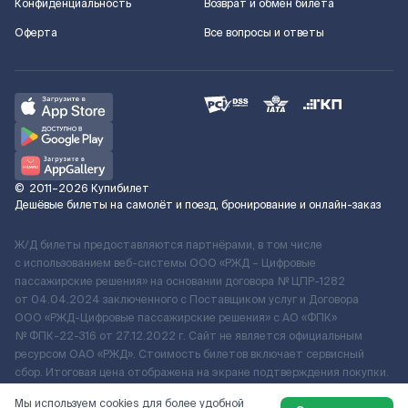
Конфиденциальность
Возврат и обмен билета
Оферта
Все вопросы и ответы
©
2011–2026
Купибилет
Дешёвые билеты на самолёт и поезд, бронирование и онлайн-заказ
Ж/Д билеты предоставляются партнёрами, в том числе
с использованием веб-системы ООО «РЖД – Цифровые
пассажирские решения» на основании договора № ЦПР-1282
от 04.04.2024 заключенного с Поставщиком услуг и Договора
ООО «РЖД-Цифровые пассажирские решения» c АО «ФПК»
№ ФПК-22-316 от 27.12.2022 г. Сайт не является официальным
ресурсом ОАО «РЖД». Стоимость билетов включает сервисный
сбор. Итоговая цена отображена на экране подтверждения покупки.
По вопросам рассмотрения обращений, жалоб, претензий граждан
Мы используем cookies для более удобной