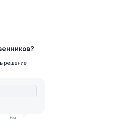
твенников?
ть решение
Вы