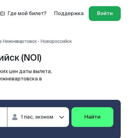
Где мой билет?
Поддержка
Войти
в Нижневартовск - Новороссийск
йск (NOI)
их цен даты вылета,
Нижневартовска в
Найти