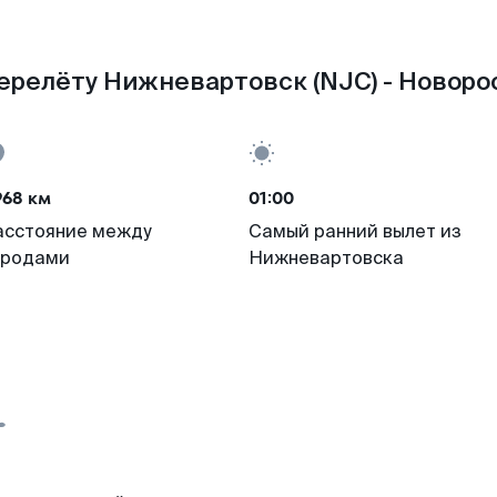
ерелёту Нижневартовск (NJC) - Новорос
968 км
01:00
асстояние между
Самый ранний вылет из
ородами
Нижневартовска