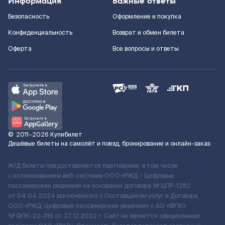
Информация
Важные ответы
Безопасность
Оформление и покупка
Конфиденциальность
Возврат и обмен билета
Оферта
Все вопросы и ответы
©
2011–2026
Купибилет
Дешёвые билеты на самолёт и поезд, бронирование и онлайн-заказ
Ж/Д билеты предоставляются партнёрами, в том числе
с использованием веб-системы ООО «РЖД – Цифровые
пассажирские решения» на основании договора № ЦПР-1282
от 04.04.2024 заключенного с Поставщиком услуг и Договора
ООО «РЖД-Цифровые пассажирские решения» c АО «ФПК»
№ ФПК-22-316 от 27.12.2022 г. Сайт не является официальным