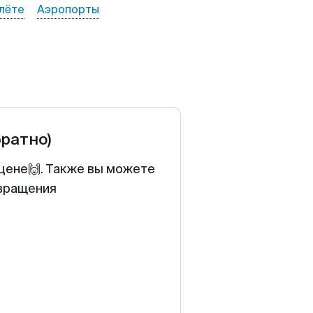
лёте
Аэропорты
братно)
 цене🙌. Также вы можете
звращения