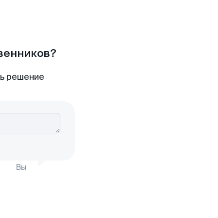
твенников?
ть решение
Вы