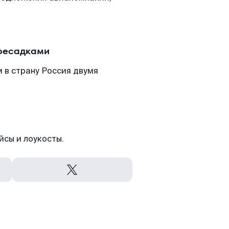
ересадками
 в страну Россия двумя
йсы и лоукосты.