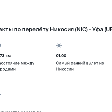
кты по перелёту Никосия (NIC) - Уфа (U
73 км
01:00
асстояние между
Самый ранний вылет из
ородами
Никосии