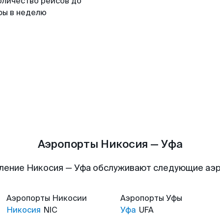
оличество рейсов до
фы в неделю
Аэропорты Никосия — Уфа
ление Никосия — Уфа обслуживают следующие аэ
Аэропорты
Никосии
Аэропорты
Уфы
Никосия
NIC
Уфа
UFA