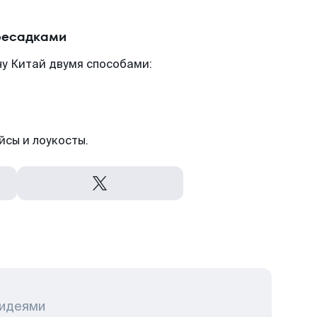
ересадками
ну Китай двумя способами:
йсы и лоукосты.
 идеями