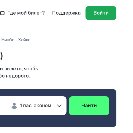
Где мой билет?
Поддержка
Войти
 Нинбо - Хейхе
)
ы вылета, чтобы
бо недорого.
Найти