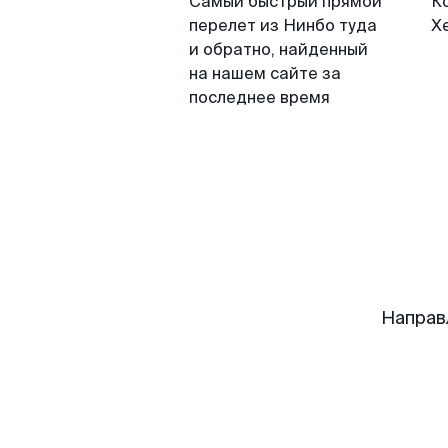
Самый быстрый прямой
К
перелет из Нинбо туда
Х
и обратно, найденный
на нашем сайте за
последнее время
Направ