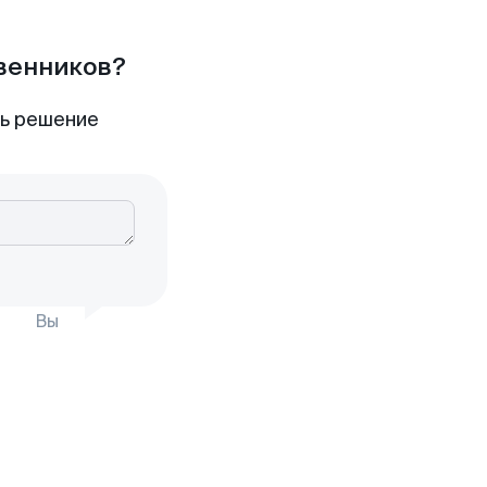
твенников?
ть решение
Вы