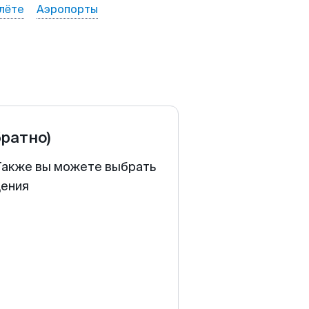
лёте
Аэропорты
братно)
 Также вы можете выбрать
щения