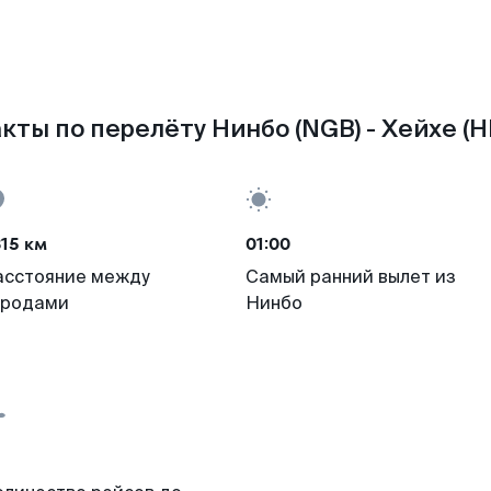
кты по перелёту Нинбо (NGB) - Хейхе (H
15 км
01:00
асстояние между
Самый ранний вылет из
ородами
Нинбо