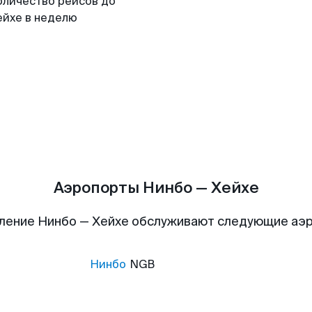
оличество рейсов до
ейхе в неделю
Аэропорты Нинбо — Хейхе
ление Нинбо — Хейхе обслуживают следующие аэ
Нинбо
NGB