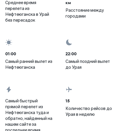
км
Среднее время
перелета из
Расстояние между
Нефтеюганска в Урай
городами
без пересадок
01:00
22:00
Самый ранний вылет из
Самый поздний вылет
Нефтеюганска
до Урая
15
Самый быстрый
прямой перелет из
Количество рейсов до
Нефтеюганска туда и
Урая в неделю
обратно, найденный на
нашем сайте за
последнее время