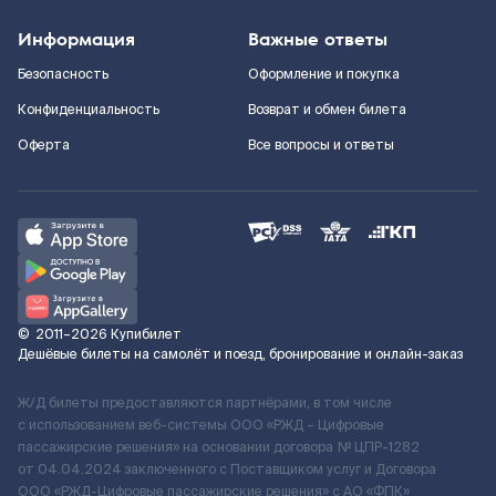
Информация
Важные ответы
Безопасность
Оформление и покупка
Конфиденциальность
Возврат и обмен билета
Оферта
Все вопросы и ответы
©
2011–2026
Купибилет
Дешёвые билеты на самолёт и поезд, бронирование и онлайн-заказ
Ж/Д билеты предоставляются партнёрами, в том числе
с использованием веб-системы ООО «РЖД – Цифровые
пассажирские решения» на основании договора № ЦПР-1282
от 04.04.2024 заключенного с Поставщиком услуг и Договора
ООО «РЖД-Цифровые пассажирские решения» c АО «ФПК»