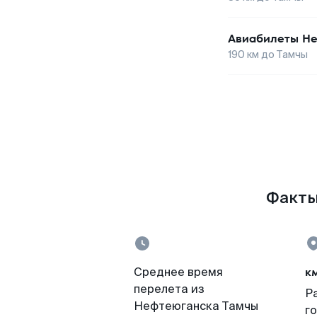
Авиабилеты
Не
190
км до
Тамчы
Факты
к
Среднее время
перелета из
Р
Нефтеюганска Тамчы
г