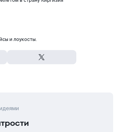
илетом в страну Киргизия
йсы и лоукосты.
 идеями
итрости