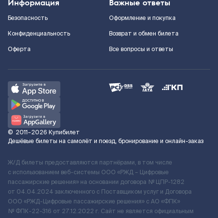
Информация
Важные ответы
Безопасность
Оформление и покупка
Конфиденциальность
Возврат и обмен билета
Оферта
Все вопросы и ответы
©
2011–2026
Купибилет
Дешёвые билеты на самолёт и поезд, бронирование и онлайн-заказ
Ж/Д билеты предоставляются партнёрами, в том числе
с использованием веб-системы ООО «РЖД – Цифровые
пассажирские решения» на основании договора № ЦПР-1282
от 04.04.2024 заключенного с Поставщиком услуг и Договора
ООО «РЖД-Цифровые пассажирские решения» c АО «ФПК»
№ ФПК-22-316 от 27.12.2022 г. Сайт не является официальным