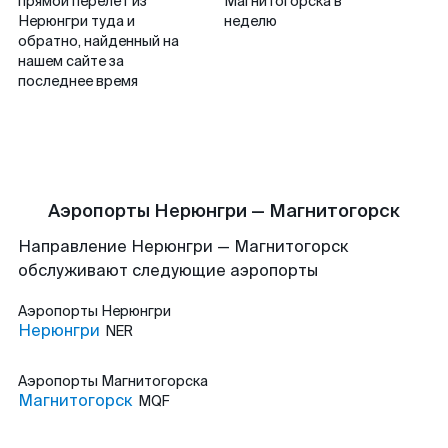
прямой перелет из
Магнитогорска в
Нерюнгри туда и
неделю
обратно, найденный на
нашем сайте за
последнее время
Аэропорты Нерюнгри — Магнитогорск
Направление Нерюнгри — Магнитогорск
обслуживают следующие аэропорты
Аэропорты
Нерюнгри
Нерюнгри
NER
Аэропорты
Магнитогорска
Магнитогорск
MQF