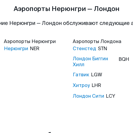
Аэропорты Нерюнгри — Лондон
ние Нерюнгри — Лондон обслуживают следующие 
Аэропорты
Нерюнгри
Аэропорты
Лондона
Нерюнгри
NER
Стенстед
STN
Лондон Биггин
BQH
Хилл
Гатвик
LGW
Хитроу
LHR
Лондон Сити
LCY