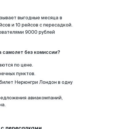
азывает выгодные месяца в
сов и 10 рейсов с пересадкой.
зователями 9000 рублей
а самолет без комиссии?
аются по цене.
нечных пунктов.
 билет Нерюнгри Лондон в одну
редложения авиакомпаний,
на.
 с пересадками