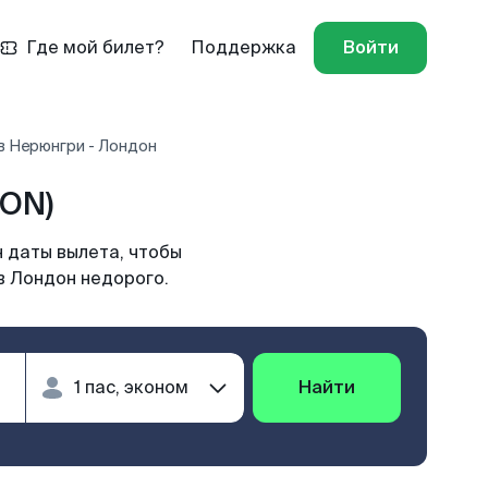
Где мой билет?
Поддержка
Войти
в Нерюнгри - Лондон
LON)
 даты вылета, чтобы
в Лондон недорого.
Найти