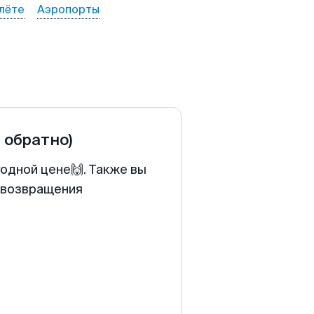
лёте
Аэропорты
и обратно)
одной цене🙌. Также вы
у возвращения