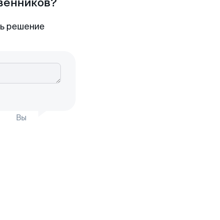
твенников?
ть решение
Вы