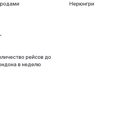
ородами
Нерюнгри
оличество рейсов до
ондона в неделю