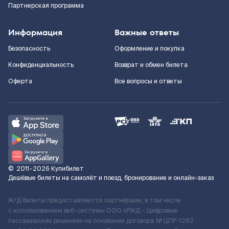
Партнерская программа
Информация
Важные ответы
Безопасность
Оформление и покупка
Конфиденциальность
Возврат и обмен билета
Оферта
Все вопросы и ответы
©
2011–2026
Купибилет
Дешёвые билеты на самолёт и поезд, бронирование и онлайн-заказ
Ж/Д билеты предоставляются партнёрами, в том числе
с использованием веб-системы ООО «РЖД – Цифровые
пассажирские решения» на основании договора № ЦПР-1282